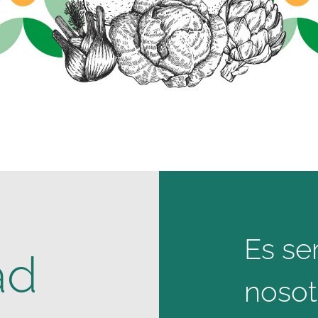
Es se
ad
nosot