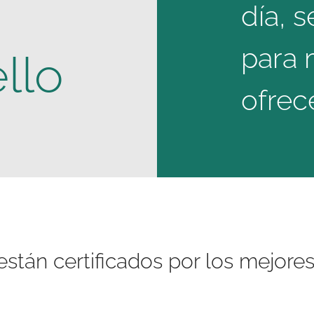
día, 
para 
llo
ofrec
stán certificados por los mejores